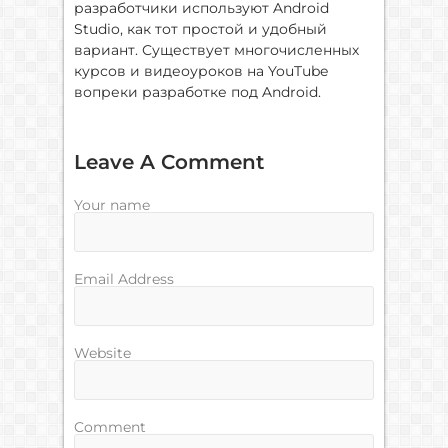
разработчики используют Android
Studio, как тот простой и удобный
вариант. Существует многочисленных
курсов и видеоуроков на YouTube
вопреки разработке под Android.
Leave A Comment
Your name
Email Address
Website
Comment