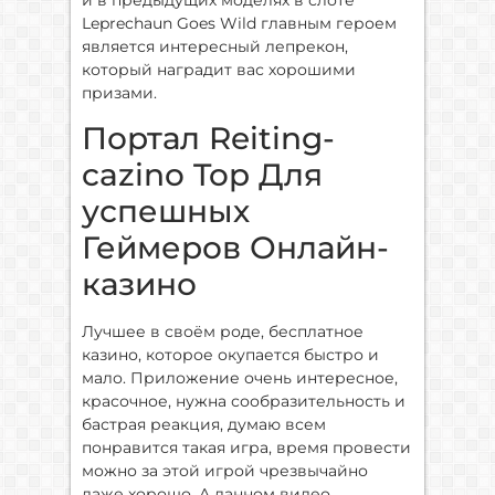
Leprechaun Goes Wild главным героем
является интересный лепрекон,
который наградит вас хорошими
призами.
Портал Reiting-
cazino Top Для
успешных
Геймеров Онлайн-
казино
Лучшее в своём роде, бесплатное
казино, которое окупается быстро и
мало. Приложение очень интересное,
красочное, нужна сообразительность и
бастрая реакция, думаю всем
понравится такая игра, время провести
можно за этой игрой чрезвычайно
даже хорошо. А данном видео