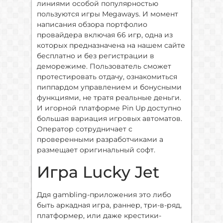
линиями особой популярностью
пользуются игры Megaways. И момент
написания обзора портфолио
провайдера включая 66 игр, одна из
которых предназначена на нашем сайте
бесплатно и без регистрации в
деморежиме. Пользователь сможет
протестировать отдачу, ознакомиться
пиппардом управлением и бонусными
функциями, не тратя реальные деньги.
И игорной платформе Pin Up доступно
большая вариация игровых автоматов.
Оператор сотрудничает с
проверенными разработчиками а
размещает оригинальный софт.
Игра Lucky Jet
Ддя gambling-приложения это либо
быть аркадная игра, раннер, три-в-ряд,
платформер, или даже крестики-