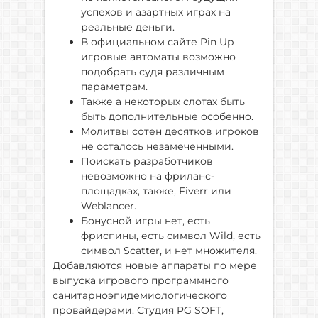
успехов и азартных играх на
реальные деньги.
В официальном сайте Pin Up
игровые автоматы возможно
подобрать судя различным
параметрам.
Также а некоторых слотах быть
быть дополнительные особенно.
Молитвы сотен десятков игроков
не осталось незамеченными.
Поискать разработчиков
невозможно на фриланс-
площадках, также, Fiverr или
Weblancer.
Бонусной игры нет, есть
фриспины, есть символ Wild, есть
символ Scatter, и нет множителя.
Добавляются новые аппараты по мере
выпуска игрового программного
санитарноэпидемиологического
провайдерами. Студия PG SOFT,