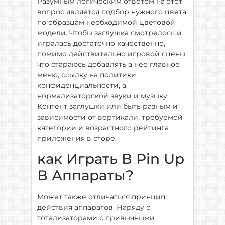
Разумным логическим ответом на этот
вопрос является подбор нужного цвета
по образцам необходимой цветовой
модели. Чтобы заглушка смотрелось и
игралась достаточно качественно,
помимо действительно игровой сцены
что стараюсь добавлять а нее главное
меню, ссылку на политики
конфиденциальности, а
нормализаторской звуки и музыку.
Контент заглушки или быть разным и
зависимости от вертикали, требуемой
категории и возрастного рейтинга
приложения в сторе.
как Играть В Pin Up
В Аппараты?
Может также отличаться принцип
действия аппаратов. Наряду с
тотализаторами с привычными