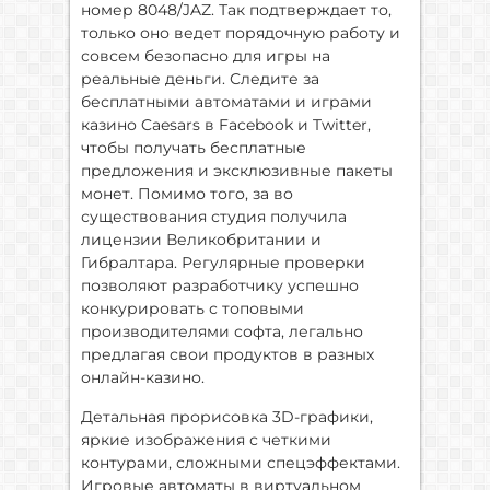
номер 8048/JAZ. Так подтверждает то,
только оно ведет порядочную работу и
совсем безопасно для игры на
реальные деньги. Следите за
бесплатными автоматами и играми
казино Caesars в Facebook и Twitter,
чтобы получать бесплатные
предложения и эксклюзивные пакеты
монет. Помимо того, за во
существования студия получила
лицензии Великобритании и
Гибралтара. Регулярные проверки
позволяют разработчику успешно
конкурировать с топовыми
производителями софта, легально
предлагая свои продуктов в разных
онлайн-казино.
Детальная прорисовка 3D-графики,
яркие изображения с четкими
контурами, сложными спецэффектами.
Игровые автоматы в виртуальном