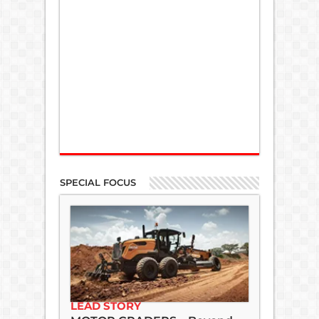
SPECIAL FOCUS
LEAD STORY