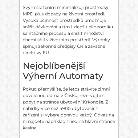
Svým složením minimalizují prostředky
MPD plus dopady na životní prostředí.
Vysoká účinnost prostředků umožňuje
snížit dávkování a tím i zlepšit ekonomiku
sanitačního procesu a snížit množství
chemikálií v životním prostředí. Výrobky
splňují zákonné předpisy ČR a závazné
direktivy EU.
Nejoblíbenější
Výherní Automaty
Pokud přemýšlíte, že letos strávíte zimní
dovolenou doma v Česku, rezervujte si
pobyt na stránce ubytování Krkonoše. Z
nabídky více než 4900 ubytovacích
zařízení si vybere opravdu každý. Odkaz na
ni najdete například hned na hlavní stránce
kasina.