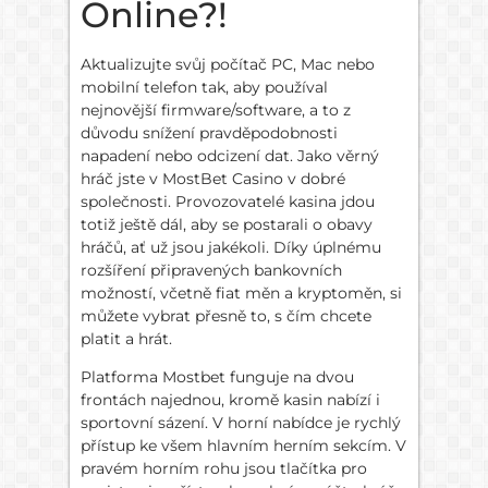
Online?!
Aktualizujte svůj počítač PC, Mac nebo
mobilní telefon tak, aby používal
nejnovější firmware/software, a to z
důvodu snížení pravděpodobnosti
napadení nebo odcizení dat. Jako věrný
hráč jste v MostBet Casino v dobré
společnosti. Provozovatelé kasina jdou
totiž ještě dál, aby se postarali o obavy
hráčů, ať už jsou jakékoli. Díky úplnému
rozšíření připravených bankovních
možností, včetně fiat měn a kryptoměn, si
můžete vybrat přesně to, s čím chcete
platit a hrát.
Platforma Mostbet funguje na dvou
frontách najednou, kromě kasin nabízí i
sportovní sázení. V horní nabídce je rychlý
přístup ke všem hlavním herním sekcím. V
pravém horním rohu jsou tlačítka pro