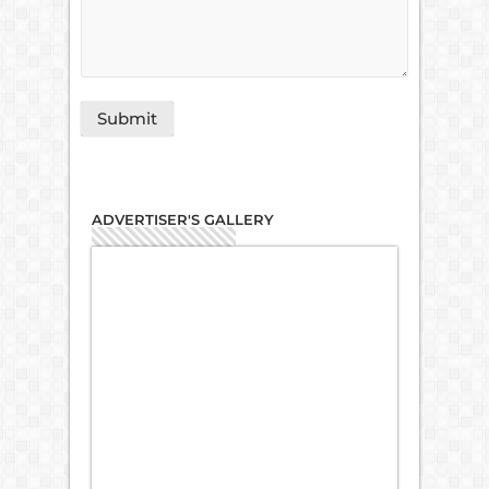
ADVERTISER'S GALLERY